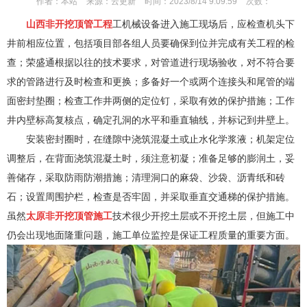
作者：
本站
来源：
云更新
时间：
2023/8/14 9:09:59
次数：
山西非开挖顶管工程
工机械设备进入施工现场后，应检查机头下
井前相应位置，包括项目部各组人员要确保到位并完成有关工程的检
查；荣盛通根据以往的技术要求，对管道进行现场验收，对不符合要
求的管路进行及时检查和更换；多备好一个或两个连接头和尾管的端
面密封垫圈；检查工作井两侧的定位钉，采取有效的保护措施；工作
井内壁标高复核点，确定孔洞的水平和垂直轴线，并标记到井壁上。
安装密封圈时，在缝隙中浇筑混凝土或止水化学浆液；机架定位
调整后，在背面浇筑混凝土时，须注意初凝；准备足够的膨润土，妥
善储存
，采取防雨防潮措施；清理洞口的麻袋、沙袋、沥青纸和砖
石；设置周围护栏，检查是否牢固，并采取垂直交通梯的保护措施。
虽然
太原非开挖顶管施工
技术很少开挖土层或不开挖土层，但施工中
仍会出现地面隆重问题，施工单位监控是保证工程质量的重要方面。