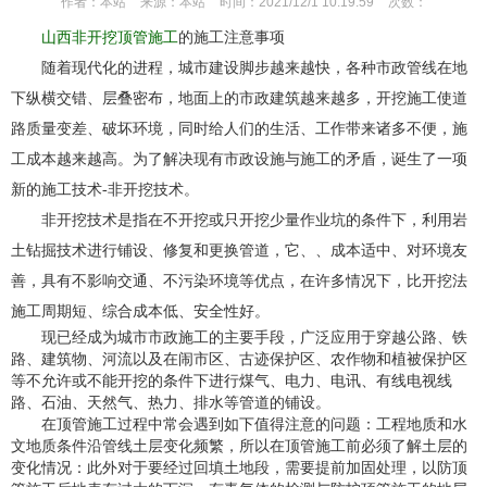
作者：
本站
来源：
本站
时间：
2021/12/1 10:19:59
次数：
山西非开挖顶管施工
的施工注意事项
随着现代化的进程，城市建设脚步越来越快，各种市政管线在地
下纵横交错、层叠密布，地面上的市政建筑越来越多，开挖施工使道
路质量变差、破坏环境，同时给人们的生活、工作带来诸多不便，施
工成本越来越高。为了解决现有市政设施与施工的矛盾，诞生了一项
新的施工技术-非开挖技术。
非开挖技术是指在不开挖或只开挖少量作业坑的条件下，利用岩
土钻掘技术进行铺设、修复和更换管道，它、、成本适中、对环境友
善，具有不影响交通、不污染环境等优点，在许多情况下，比开挖法
施工周期短、综合成本低、安全性好。
现已经成为城市市政施工的主要手段，广泛应用于穿越公路、铁
路、建筑物、河流以及在闹市区、古迹保护区、农作物和植被保护区
等不允许或不能开挖的条件下进行煤气、电力、电讯、有线电视线
路、石油、天然气、热力、排水等管道的铺设。
在顶管施工过程中常会遇到如下值得注意的问题：工程地质和水
文地质条件沿管线土层变化频繁，所以在顶管施工前必须了解土层的
变化情况：此外对于要经过回填土地段，需要提前加固处理，以防顶