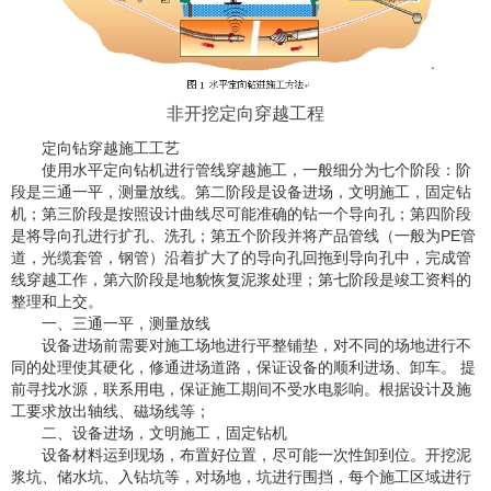
非开挖定向穿越工程
定向钻穿越施工工艺
使用水平定向钻机进行管线穿越施工，一般细分为七个阶段：阶
段是三通一平，测量放线。第二阶段是设备进场，文明施工，固定钻
机；第三阶段是按照设计曲线尽可能准确的钻一个导向孔；第四阶段
是将导向孔进行扩孔、洗孔；第五个阶段并将产品管线（一般为PE管
道，光缆套管，钢管）沿着扩大了的导向孔回拖到导向孔中，完成管
线穿越工作，第六阶段是地貌恢复泥浆处理；第七阶段是竣工资料的
整理和上交。
一、三通一平，测量放线
设备进场前需要对施工场地进行平整铺垫，对不同的场地进行不
同的处理使其硬化，修通进场道路，保证设备的顺利进场、卸车。 提
前寻找水源，联系用电，保证施工期间不受水电影响。根据设计及施
工要求放出轴线、磁场线等；
二、设备进场，文明施工，固定钻机
设备材料运到现场，布置好位置，尽可能一次性卸到位。开挖泥
浆坑、储水坑、入钻坑等，对场地，坑进行围挡，每个施工区域进行