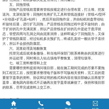
五、回拖管线
回拖产品管线前需要将管线按规定进行合理布置，打土堆、挖发
送沟、支滚轮架等；回拖时先将扩孔工具和管线连接好（管线+U型环
+分动器+扩孔器+钻杆），然后开始回拖作业，并由钻机转盘带动钻
杆旋转后退，进行扩孔回拖，产品管线在回拖过程中是不旋转的，由
于扩好的孔中充满泥浆，所以产品管线在扩好的孔中是处于悬浮状
态，管壁四周与孔洞之间由泥浆润滑，这样即减少了回拖阻力，又保
护了管线防腐层，经过钻机多次预扩孔，终成孔直径一般比管子直径
大，所以不会损伤防腐层。
六、泥浆处理及地貌恢复
托管完成后就准备撤场，和当地环保部门联系将剩余的泥浆进行
外运处理，同时将出入钻点场地平整恢复，清理垃圾等。
七、竣工资料整理和上交
需要哪些资料提前询问项目部，能在施工期间完成的尽量不要拖
到工程完工后，按照要求整理电子版和手写版相关资料，完工后的需
要签字盖章的资料、协议和证明的格式和内容在项目部确认后再签字
盖章，避免因内容格式不正确再次签字盖章就麻烦了。保持和项目部
的联系，尽早完成资料上交工作。
上一条：
无
下一条：
无