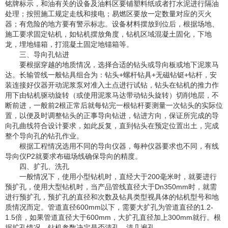
铭牌标示，和油有关的设备及油料区要铺塑料纸或者打水泥进行隔油
处理；按照施工规定走线和接电；易燃区要放一定数量对应的灭火
器；有危险的地方要有警示标志。设备材料摆放到位后，根据场地、
施工要求固定钻机，如钻机摆放角度，钻机区域混凝土固化，下地
龙，埋地锚箱，打混凝土固定地锚箱等。
三、导向孔钻进
要根据穿越的地质情况，选择合适的钻头或导向板或地下泥浆马
达。长输管线一般钻具组合为：钻头+螺杆钻具+无磁钻铤+钻杆，安
装连接好仪器开动泥浆泵对准入土点进行试钻，钻头在钻机的推力作
用下由钻机驱动旋转（或使用泥浆马达带动钻头旋转）切削地层，不
断前进，一般前2根正常后就每钻完一根钻杆要测量一次钻头的实际位
置，以便及时调整钻头的正事导向钻进，钻进方向，保证所完成的导
向孔曲线符合设计要求，如此反复，直到钻头在预定位置出土，完成
整个导向孔的钻孔作业。
根据工程情况选用不同的导向仪器，每种仪器要求也不同，有线
导向仪P2就要求布磁场线确保导向的精度。
四、扩孔、洗孔
一般情况下，使用小型钻机时，直经大于200毫米时，就要进行
预扩孔，使用大型钻机时，当产品管线直径大于Dn350mm时，就需
进行预扩孔，预扩孔的直径和次数及钻具类型视具体的钻机型号和地
质情况而定。管道直径600mm以下，需要大扩孔为管道直径的1.2-
1.5倍，如果管道直径大于600mm，大扩孔直径加上300mm就行。根
据扩孔情况，钻机参数决定是否清孔，清几遍孔。